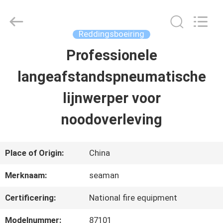
Jiaxing
Seaman
Marine
Co.,Ltd..
Reddingsboeiring
All
Rights
Professionele
HUIS
Reserved.
langeafstandspneumatische
PRODUCTEN
lijnwerper voor
noodoverleving
VIDEOS
Place of Origin:
China
ONGEVEER
Merknaam:
seaman
ONS
Certificering:
National fire equipment
FABRIEKSREIS
Modelnummer:
87101