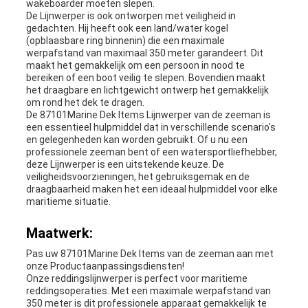
wakeboarder moeten slepen.
De Lijnwerper is ook ontworpen met veiligheid in
gedachten. Hij heeft ook een land/water kogel
(opblaasbare ring binnenin) die een maximale
werpafstand van maximaal 350 meter garandeert. Dit
maakt het gemakkelijk om een persoon in nood te
bereiken of een boot veilig te slepen. Bovendien maakt
het draagbare en lichtgewicht ontwerp het gemakkelijk
om rond het dek te dragen.
De 87101Marine Dek Items Lijnwerper van de zeeman is
een essentieel hulpmiddel dat in verschillende scenario's
en gelegenheden kan worden gebruikt. Of u nu een
professionele zeeman bent of een watersportliefhebber,
deze Lijnwerper is een uitstekende keuze. De
veiligheidsvoorzieningen, het gebruiksgemak en de
draagbaarheid maken het een ideaal hulpmiddel voor elke
maritieme situatie.
Maatwerk:
Pas uw 87101Marine Dek Items van de zeeman aan met
onze Productaanpassingsdiensten!
Onze reddingslijnwerper is perfect voor maritieme
reddingsoperaties. Met een maximale werpafstand van
350 meter is dit professionele apparaat gemakkelijk te