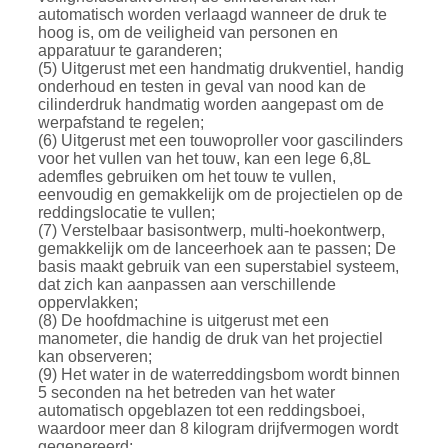
automatisch worden verlaagd wanneer de druk te
hoog is, om de veiligheid van personen en
apparatuur te garanderen;
(5) Uitgerust met een handmatig drukventiel, handig
onderhoud en testen in geval van nood kan de
cilinderdruk handmatig worden aangepast om de
werpafstand te regelen;
(6) Uitgerust met een touwoproller voor gascilinders
voor het vullen van het touw, kan een lege 6,8L
ademfles gebruiken om het touw te vullen,
eenvoudig en gemakkelijk om de projectielen op de
reddingslocatie te vullen;
(7) Verstelbaar basisontwerp, multi-hoekontwerp,
gemakkelijk om de lanceerhoek aan te passen; De
basis maakt gebruik van een superstabiel systeem,
dat zich kan aanpassen aan verschillende
oppervlakken;
(8) De hoofdmachine is uitgerust met een
manometer, die handig de druk van het projectiel
kan observeren;
(9) Het water in de waterreddingsbom wordt binnen
5 seconden na het betreden van het water
automatisch opgeblazen tot een reddingsboei,
waardoor meer dan 8 kilogram drijfvermogen wordt
gegenereerd;