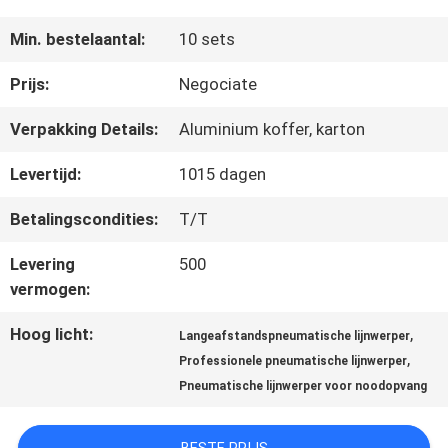
Min. bestelaantal:
10 sets
KWALITEITSCONTROLE
Prijs:
Negociate
Verpakking Details:
Aluminium koffer, karton
COMPANY
Levertijd:
10­15 dagen
NEWS
Betalingscondities:
T/T
SITEMAP
Levering
500
vermogen:
PRIVACY
Hoog licht:
,
Langeafstandspneumatische lijnwerper
,
Professionele pneumatische lijnwerper
POLICY
Pneumatische lijnwerper voor noodopvang