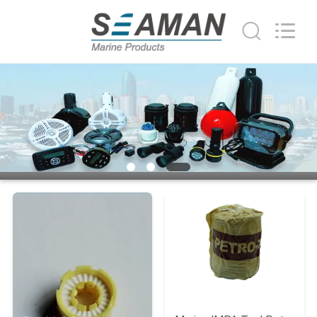
Jiaxing
Seaman
Marine
Co.,Ltd..
All
Rights
Reserved.
HUIS
PRODUCTEN
VIDEOS
ONGEVEER
ONS
FABRIEKSREIS