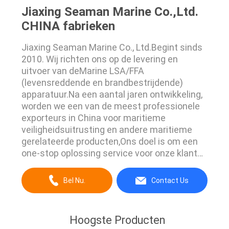
Jiaxing Seaman Marine Co.,Ltd.
CHINA fabrieken
Jiaxing Seaman Marine Co., Ltd.Begint sinds
2010. Wij richten ons op de levering en
uitvoer van deMarine LSA/FFA
(levensreddende en brandbestrijdende)
apparatuur.Na een aantal jaren ontwikkeling,
worden we een van de meest professionele
exporteurs in China voor maritieme
veiligheidsuitrusting en andere maritieme
gerelateerde producten,Ons doel is om een
one-stop oplossing service voor onze klant
op de meest concurrerende prijs en
hoogwaardige goederen. We zijn niet alleen
Bel Nu.
Contact Us
leverancier t• de professionele
toebehoren/onderdelenin de lijn voor
veiligheidsproducten voor de scheepvaart.Op
Hoogste Producten
basis van ...