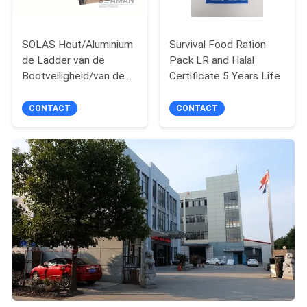
SOLAS Hout/Aluminium
Survival Food Ration
de Ladder van de
Pack LR and Halal
Bootveiligheid/van de
Certificate 5 Years Life
Loodsentouwladder
Noodsituatie
CONTACT
CONTACT