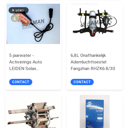
5 jaarwater -
6,8L Onafhankelijk
Activerings Auto
Ademluchttoestel
LEIDEN Solas
Fangzhan RHZK6.8/30
Reddingsvestlicht voor
Mariene Redding
CONTACT
CONTACT