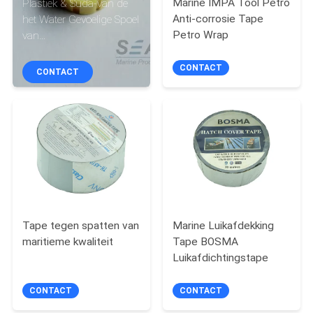
KWALITEITSCONTROLE
Marine IMPA Tool Petro
Plastiek & Suda-van de
Anti-corrosie Tape
het Water Gevoelige Spoel
Petro Wrap
van
COMPANY
Reddingsvesttoebehoren
Gele de Pillen
CONTACT
NEWS
CONTACT
Herbewapenende
Uitrusting
SITEMAP
PRIVACY
POLICY
Tape tegen spatten van
Marine Luikafdekking
maritieme kwaliteit
Tape BOSMA
Luikafdichtingstape
CONTACT
CONTACT