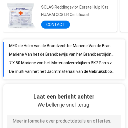
SOLAS Reddingsvlot Eerste Hulp Kits
HUAHAI CCS LR Certificaat
MED de Helm van de Brandvechter Mariene Van de Brandbestrijdingsmateriaal/Brandweerman Uitrustingen voor Mensen
CONTACT
Mariene Van het de Brandbewijs van het Brandbestrijdingsmateriaal de Brandweermanreddingslijn met Goedgekeurd Haakmed
7 X 50 Mariene van het Materiaalverrekijkers BK7 Porro van het Bootjacht het Prismaws Reeksen
De multi van het het Jachtmateriaal van de Gebruiksboot van de de Sifonpomp van het de Overdrachtgas Vloeistof van het de Oliewater
Het het Jachtmateriaal G van de veiligheidsboot typt Opblaasbare pvc-Bootstootkussens
Auto het Mechanismeapparaat van de Inflatorbrand met 1/2 „Draad voor Automatisch Gasreddingsvest
De Toebehoren van het roeienreddingsvest/Mondelinge de Inflatiebuis van TPU met de Druk van GLB & van de Binnenkant - gevoelige Klep
Leidde Plastic Rubber 3 van het waterbewijs het Flitslicht Droge Batterij van de Toorts Mariene Boot
Het nylon van het het Reddingsvestwater van Polyester Rode/Grijze YAMAHA Reddingsvest van het de Sportschuim
Laat een bericht achter
100N van de Vrije tijdsvolwassene/Jonge geitjes van het neopreenwater Reddingsvesten voor het Surfen van Roeienkajak
We bellen je snel terug!
Oranje van het de Sportreddingsvest 100N van het Reddingswater het Certificaat Nylon EPE schuim van Ce
Nylon de Sportreddingsvest van het Reddings Waterdicht Water Blauw Visserijreddingsvest voor Jonge geitjes
Van het de Sportreddingsvest van het Customerizedwater van de het Jonge geitjevulklei de Verbindingsdraad PFD voor Overlevingsredding