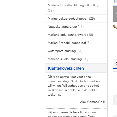
Mariene Brandbestrijdingsuitrusting
(38)
Marine dekgereedschappen
(29)
Nautieke apparatuur
(11)
mariene optuigenhardware
(10)
Marien Brandblusapparaat
(8)
watersportuitrusting
(38)
Mariene Audiouitrusting
(20)
Klantenoverzichten
Dit is de eerste keer voor onze
samenwerking. Zij zijn inderdaad wat
wij willen. Wij verheugen ons op het
werken met u opnieuw in de nabije
toekomst.
—— Alex Gomez/Chili
wij waarderen de hele tijd voor uw
goede producten en dienst. Dank