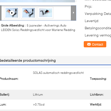
Prijs:
Verpakking Detai
Levertijd:
Grote Afbeelding :
5 jaarwater - Activerings Auto
Betalingsconditi
LEIDEN Solas Reddingsvestlicht voor Mariene Redding
Levering vermo
Contact
Gedetailleerde productomschrijving
SOLAS automatisch reddingsvestlicht
Productnaam:
Toepassing:
Batterij:
Lithium
Lichtbron:
Lum:
>0.75cd
Werktijd: