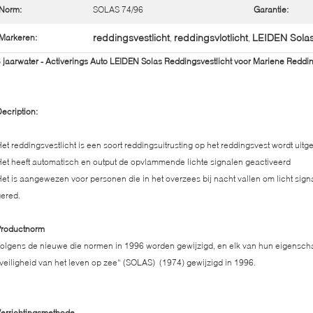
Norm:
SOLAS 74/96
Garantie:
reddingsvestlicht
reddingsvlotlicht
LEIDEN Solas
Markeren:
,
,
 jaarwater - Activerings Auto LEIDEN Solas Reddingsvestlicht voor Mariene Reddi
ecription:
et reddingsvestlicht is een soort reddingsuitrusting op het reddingsvest wordt uitge
et heeft automatisch en output de opvlammende lichte signalen geactiveerd
et is aangewezen voor personen die in het overzees bij nacht vallen om licht sign
ered.
Productnorm
olgens de nieuwe die normen in 1996 worden gewijzigd, en elk van hun eigens
veiligheid van het leven op zee“ (SOLAS) (1974) gewijzigd in 1996.
errichtingsmethode