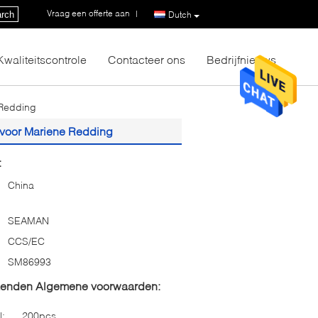
Vraag een offerte aan
|
rch
Dutch
Kwaliteitscontrole
Contacteer ons
Bedrijfnieuws
 Redding
t voor Mariene Redding
:
China
SEAMAN
CCS/EC
SM86993
zenden Algemene voorwaarden:
l:
200pcs