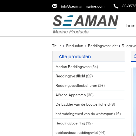
86-057
info@seaman-marine.com
Thuis
5 jaarw
Thuis
Producten
Reddingsvestlicht
Alle producten
Marien Reddingsvest
(34)
Reddingsvestlicht
(22)
Reddingsvesttoebehoren
(26)
Aërobe Apparaten
(30)
De Ladder van de bootveiligheid
(8)
het reddingsvest van de watersport
(16)
Reddingsboeiring
(19)
opblaasbaar reddingsvlot
(44)