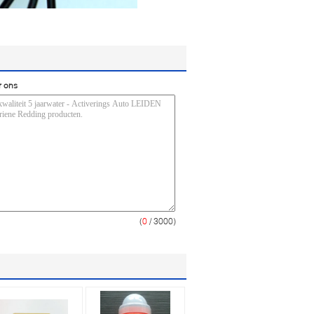
r ons
(
0
/ 3000)