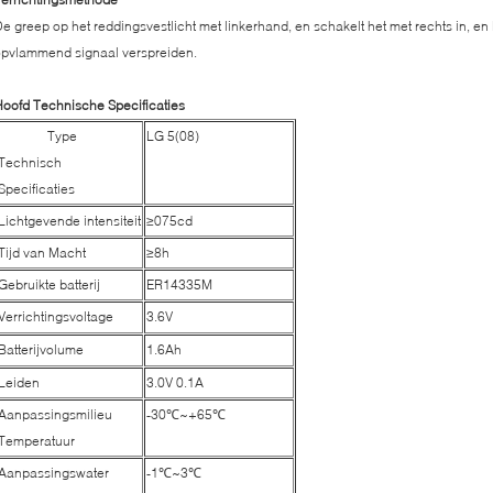
e greep op het reddingsvestlicht met linkerhand, en schakelt het met rechts in, en 
pvlammend signaal verspreiden.
oofd Technische Specificaties
Type
LG 5(08)
Technisch
Specificaties
Lichtgevende intensiteit
≥075cd
Tijd van Macht
≥8h
Gebruikte batterij
ER14335M
Verrichtingsvoltage
3.6V
Batterijvolume
1.6Ah
Leiden
3.0V 0.1A
Aanpassingsmilieu
-30℃~+65℃
Temperatuur
Aanpassingswater
-1℃~3℃