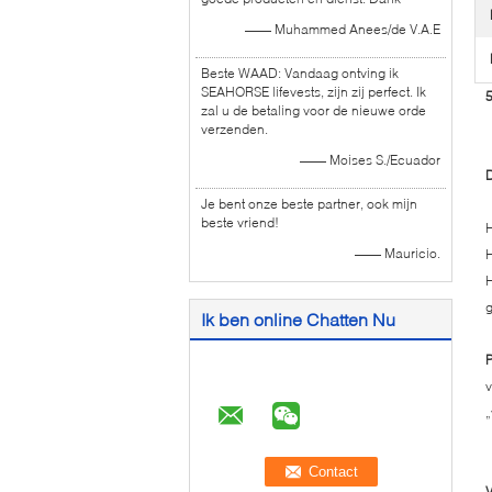
—— Muhammed Anees/de V.A.E
Beste WAAD: Vandaag ontving ik
SEAHORSE lifevests, zijn zij perfect. Ik
5
zal u de betaling voor de nieuwe orde
verzenden.
—— Moises S./Ecuador
D
Je bent onze beste partner, ook mijn
beste vriend!
H
—— Mauricio.
H
H
g
Ik ben online Chatten Nu
v
„
V