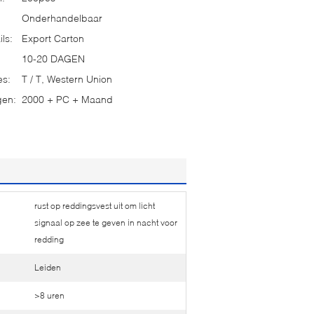
Onderhandelbaar
ls:
Export Carton
10-20 DAGEN
es:
T / T, Western Union
gen:
2000 + PC + Maand
rust op reddingsvest uit om licht
signaal op zee te geven in nacht voor
redding
Leiden
>8 uren