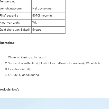
Temperatuur
Verlichtingsvorm
Het opvlammen
Flitsfrequentie
5070times/min
Kleur van Licht
Wit
Geldigheid van Batterij
5years
Eigenschap:
Water-activering automatisch
Vuurvast, olie-Bestand, Stofdicht vorm-Bewijs, Corrosievrij, Waterdicht,
Goedkopere Prijs
CCS/MED goedkeuring
roductenfoto's