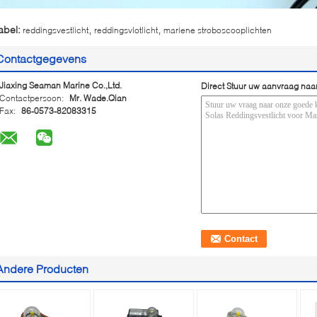
,
,
abel:
reddingsvestlicht
reddingsvlotlicht
mariene stroboscooplichten
Contactgegevens
Jiaxing Seaman Marine Co.,Ltd.
Direct Stuur uw aanvraag naa
Contactpersoon:
Mr. Wade.Qian
Fax:
86-0573-82083315
Andere Producten