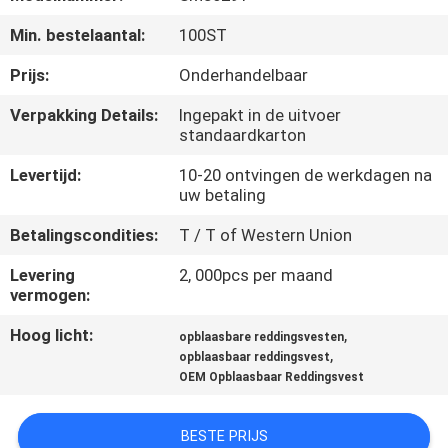
KWALITEITSCONTROLE
Min. bestelaantal:
100ST
COMPANY
Prijs:
Onderhandelbaar
NEWS
Verpakking Details:
Ingepakt in de uitvoer
standaardkarton
SITEMAP
Levertijd:
10-20 ontvingen de werkdagen na
uw betaling
PRIVACY
Betalingscondities:
T / T of Western Union
POLICY
Levering
2, 000pcs per maand
vermogen:
Hoog licht:
,
opblaasbare reddingsvesten
,
opblaasbaar reddingsvest
OEM Opblaasbaar Reddingsvest
BESTE PRIJS