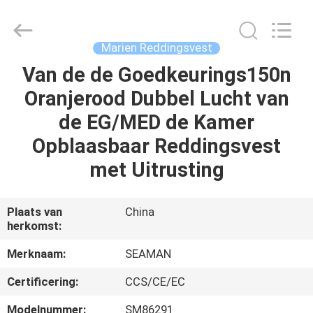
Jiaxing
Seaman
Marine
Co.,Ltd..
All
Marien Reddingsvest
Rights
Reserved.
Van de de Goedkeurings150n
HUIS
Oranjerood Dubbel Lucht van
PRODUCTEN
de EG/MED de Kamer
Opblaasbaar Reddingsvest
VIDEOS
met Uitrusting
ONGEVEER
Plaats van
China
herkomst:
ONS
Merknaam:
SEAMAN
FABRIEKSREIS
Certificering:
CCS/CE/EC
Modelnummer:
SM86291