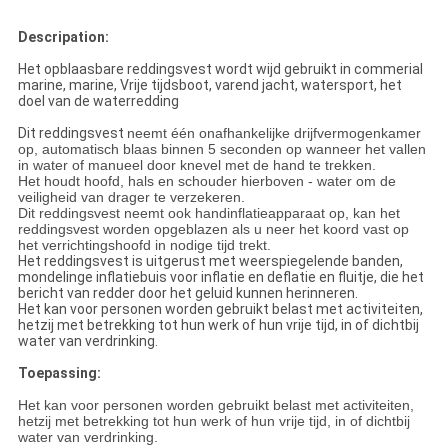
Descripation:
Het opblaasbare reddingsvest wordt wijd gebruikt in commerial
marine, marine, Vrije tijdsboot, varend jacht, watersport, het
doel van de waterredding
Dit reddingsvest
neemt één onafhankelijke drijfvermogenkamer
op, automatisch blaas binnen 5 seconden op wanneer het vallen
in water of manueel door knevel met de hand te trekken.
Het houdt hoofd, hals en schouder hierboven - water om de
veiligheid van drager te verzekeren.
Dit reddingsvest neemt ook handinflatieapparaat op, kan het
reddingsvest worden opgeblazen als u neer het koord vast op
het verrichtingshoofd in nodige tijd trekt.
Het reddingsvest is uitgerust met weerspiegelende banden,
mondelinge inflatiebuis voor inflatie en deflatie en fluitje, die het
bericht van redder door het geluid kunnen herinneren.
Het kan voor personen worden gebruikt belast met activiteiten,
hetzij met betrekking tot hun werk of hun vrije tijd, in of dichtbij
water van verdrinking.
Toepassing:
Het kan voor personen worden gebruikt belast met activiteiten,
hetzij met betrekking tot hun werk of hun vrije tijd, in of dichtbij
water van verdrinking.