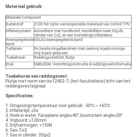
Materieel gebruik:
Materiële Component
Buitenstof
210D het nylon samengestelde materiaal van Oxford TPU
Inflatiesysteem
Autoinflator met handkoord, Handinflator twee 33g-de
cilinder van Co2, en een mondelinge inflatiebuis
Weerspiegelende
SOLAS weerspiegelende band
band
Tailleriem
De zwarte singelbandriem met roestvrij staald-vormige
ring & past gesp aan
Toebehoren
Reddingsvestlicht, fluitje
Druk
EMBLEEM, Verrichtingsinstructie & reddingsvestinformatie
Toebehoren van reddingsvest:
Fluitje met norm van iso12402-7, (het facultatieve) licht van het
reddingsvestsignaal
Specificaties:
1. Omgevingstemperatuur voor gebruik: -30℃ ~ +65℃
2. Inflatietijd: ≤5s
3. Hoek in water: Faceplane angle≥40°; boomstam angle≥30°
4. Vrijboord: ≥120mm
5. Drijfvermogen: >150N
6. Gas: Co2
7. Gas in cilinder: 33gx2