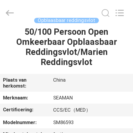
Jiaxing
Seaman
Marine
Co.,Ltd..
All
Opblaasbaar reddingsvlot
Rights
Reserved.
50/100 Persoon Open
HUIS
Omkeerbaar Opblaasbaar
PRODUCTEN
Reddingsvlot/Marien
Reddingsvlot
VIDEOS
Plaats van
China
herkomst:
ONGEVEER
ONS
Merknaam:
SEAMAN
Certificering:
CCS/EC（MED）
FABRIEKSREIS
Modelnummer:
SM86593