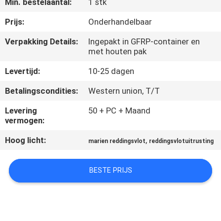
Min. bestelaantal:
1 stk
KWALITEITSCONTROLE
Prijs:
Onderhandelbaar
COMPANY
Verpakking Details:
Ingepakt in GFRP-container en
NEWS
met houten pak
Levertijd:
10-25 dagen
SITEMAP
Betalingscondities:
Western union, T/T
Levering
50 + PC + Maand
PRIVACY
vermogen:
POLICY
Hoog licht:
,
marien reddingsvlot
reddingsvlotuitrusting
BESTE PRIJS