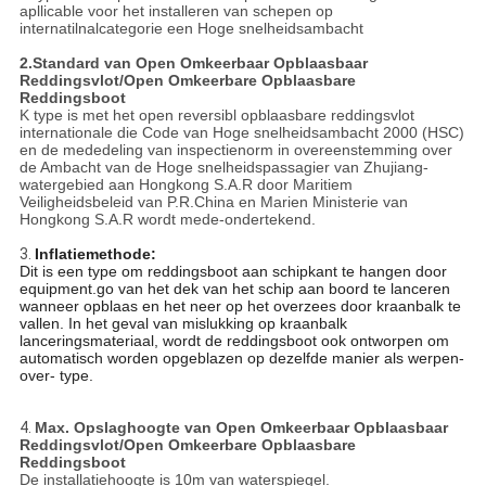
apllicable voor het installeren van schepen op
internatilnalcategorie een Hoge snelheidsambacht
2.Standard van Open Omkeerbaar Opblaasbaar
Reddingsvlot/Open Omkeerbare Opblaasbare
Reddingsboot
K type is met het open reversibl opblaasbare reddingsvlot
internationale die Code van Hoge snelheidsambacht 2000 (HSC)
en de mededeling van inspectienorm in overeenstemming over
de Ambacht van de Hoge snelheidspassagier van Zhujiang-
watergebied aan Hongkong S.A.R door Maritiem
Veiligheidsbeleid van P.R.China en Marien Ministerie van
Hongkong S.A.R wordt mede-ondertekend.
3.
Inflatiemethode:
Dit is een type om reddingsboot aan schipkant te hangen door
equipment.go van het dek van het schip aan boord te lanceren
wanneer opblaas en het neer op het overzees door kraanbalk te
vallen. In het geval van mislukking op kraanbalk
lanceringsmateriaal, wordt de reddingsboot ook ontworpen om
automatisch worden opgeblazen op dezelfde manier als werpen-
over- type.
4.
Max. Opslaghoogte van Open Omkeerbaar Opblaasbaar
Reddingsvlot/Open Omkeerbare Opblaasbare
Reddingsboot
De installatiehoogte is 10m van waterspiegel.