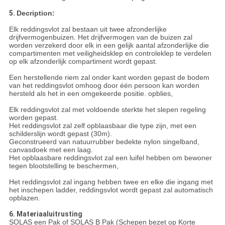
5.
Decription:
Elk reddingsvlot zal bestaan uit twee afzonderlijke
drijfvermogenbuizen. Het drijfvermogen van de buizen zal
worden verzekerd door elk in een gelijk aantal afzonderlijke die
compartimenten met veiligheidsklep en controleklep te verdelen
op elk afzonderlijk compartiment wordt gepast.
Een herstellende riem zal onder kant worden gepast de bodem
van het reddingsvlot omhoog door één persoon kan worden
hersteld als het in een omgekeerde positie. opblies,
Elk reddingsvlot zal met voldoende sterkte het slepen regeling
worden gepast.
Het reddingsvlot zal zelf opblaasbaar die type zijn, met een
schilderslijn wordt gepast (30m).
Geconstrueerd van natuurrubber bedekte nylon singelband,
canvasdoek met een laag.
Het opblaasbare reddingsvlot zal een luifel hebben om bewoner
tegen blootstelling te beschermen,
Het reddingsvlot zal ingang hebben twee en elke die ingang met
het inschepen ladder, reddingsvlot wordt gepast zal automatisch
opblazen.
6.
Materiaaluitrusting
SOLAS een Pak of SOLAS B Pak (Schepen bezet op Korte