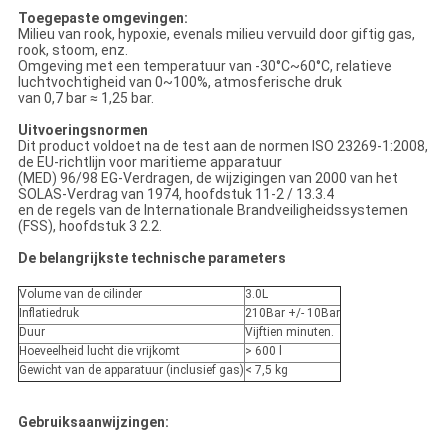
Toegepaste omgevingen:
Milieu van rook, hypoxie, evenals milieu vervuild door giftig gas,
rook, stoom, enz.
Omgeving met een temperatuur van -30°C~60°C, relatieve
luchtvochtigheid van 0~100%, atmosferische druk
van 0,7 bar ≈ 1,25 bar.
Uitvoeringsnormen
Dit product voldoet na de test aan de normen ISO 23269-1:2008,
de EU-richtlijn voor maritieme apparatuur
(MED) 96/98 EG-Verdragen, de wijzigingen van 2000 van het
SOLAS-Verdrag van 1974, hoofdstuk 11-2 / 13.3.4
en de regels van de Internationale Brandveiligheidssystemen
(FSS), hoofdstuk 3 2.2.
De belangrijkste technische parameters
Volume van de cilinder
3.0L
Inflatiedruk
210Bar +/- 10Bar
Duur
Vijftien minuten.
Hoeveelheid lucht die vrijkomt
> 600 l
Gewicht van de apparatuur (inclusief gas)
< 7,5 kg
Gebruiksaanwijzingen: