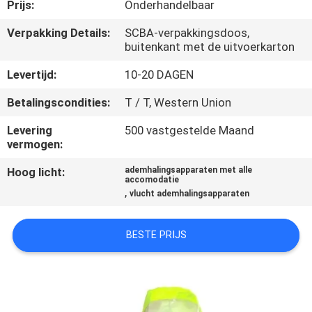
KWALITEITSCONTROLE
Prijs:
Onderhandelbaar
Verpakking Details:
SCBA-verpakkingsdoos,
buitenkant met de uitvoerkarton
COMPANY
NEWS
Levertijd:
10-20 DAGEN
Betalingscondities:
T / T, Western Union
SITEMAP
Levering
500 vastgestelde Maand
vermogen:
PRIVACY
Hoog licht:
ademhalingsapparaten met alle
accomodatie
POLICY
,
vlucht ademhalingsapparaten
BESTE PRIJS