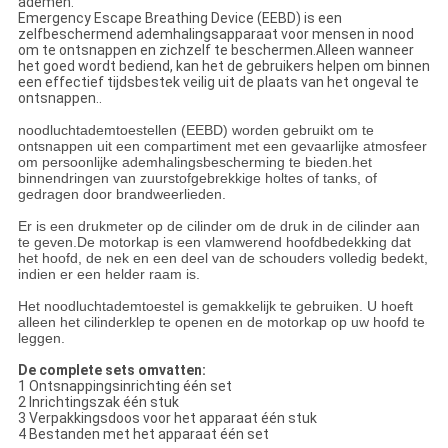
ademen.
Emergency Escape Breathing Device (EEBD) is een
zelfbeschermend ademhalingsapparaat voor mensen in nood
om te ontsnappen en zichzelf te beschermen.Alleen wanneer
het goed wordt bediend, kan het de gebruikers helpen om binnen
een effectief tijdsbestek veilig uit de plaats van het ongeval te
ontsnappen..
noodluchtademtoestellen (EEBD) worden gebruikt om te
ontsnappen uit een compartiment met een gevaarlijke atmosfeer
om persoonlijke ademhalingsbescherming te bieden.het
binnendringen van zuurstofgebrekkige holtes of tanks, of
gedragen door brandweerlieden.
Er is een drukmeter op de cilinder om de druk in de cilinder aan
te geven.
De motorkap is een vlamwerend hoofdbedekking dat
het hoofd, de nek en een deel van de schouders volledig bedekt,
indien er een helder raam is.
Het noodluchtademtoestel is gemakkelijk te gebruiken. U hoeft
alleen het cilinderklep te openen en de motorkap op uw hoofd te
leggen.
De complete sets omvatten:
1 Ontsnappingsinrichting één set
2 Inrichtingszak één stuk
3 Verpakkingsdoos voor het apparaat één stuk
4 Bestanden met het apparaat één set