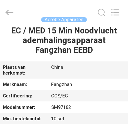
Jiaxing
Seaman
Marine
Co.,Ltd..
All
Aërobe Apparaten
Rights
Reserved.
EC / MED 15 Min Noodvlucht
HUIS
ademhalingsapparaat
PRODUCTEN
Fangzhan EEBD
VIDEOS
Plaats van
China
herkomst:
ONGEVEER
Merknaam:
Fangzhan
ONS
Certificering:
CCS/EC
Modelnummer:
SM97182
FABRIEKSREIS
Min. bestelaantal:
10 set