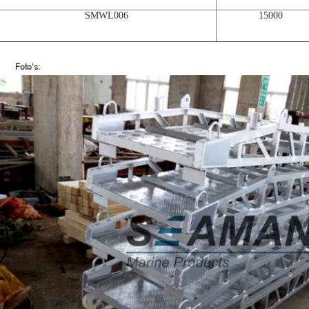
SMWL006
15000
Foto's: