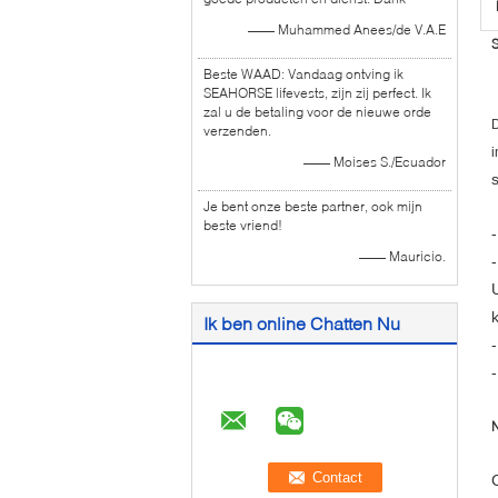
—— Muhammed Anees/de V.A.E
S
Beste WAAD: Vandaag ontving ik
SEAHORSE lifevests, zijn zij perfect. Ik
zal u de betaling voor de nieuwe orde
D
verzenden.
i
—— Moises S./Ecuador
Je bent onze beste partner, ook mijn
beste vriend!
—— Mauricio.
Ik ben online Chatten Nu