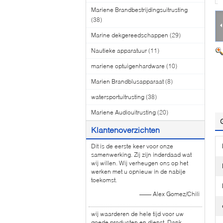
Mariene Brandbestrijdingsuitrusting
(38)
Marine dekgereedschappen
(29)
Nautieke apparatuur
(11)
mariene optuigenhardware
(10)
Marien Brandblusapparaat
(8)
watersportuitrusting
(38)
Mariene Audiouitrusting
(20)
Klantenoverzichten
Dit is de eerste keer voor onze
samenwerking. Zij zijn inderdaad wat
wij willen. Wij verheugen ons op het
werken met u opnieuw in de nabije
toekomst.
—— Alex Gomez/Chili
wij waarderen de hele tijd voor uw
goede producten en dienst. Dank