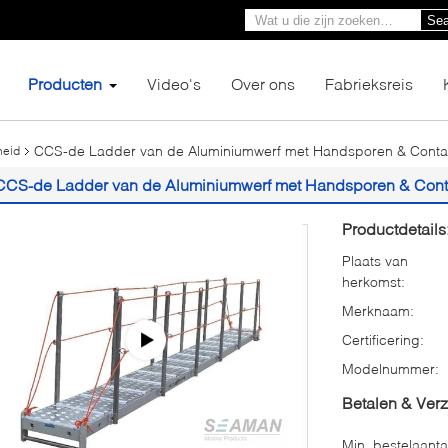
Sea
Producten
Video's
Over ons
Fabrieksreis
CCS-de Ladder van de Aluminiumwerf met Handsporen & Conta
heid
CCS-de Ladder van de Aluminiumwerf met Handsporen & Cont
Productdetails
Plaats van
herkomst:
Merknaam:
Certificering:
Modelnummer:
Betalen & Ver
Min. bestelaanta