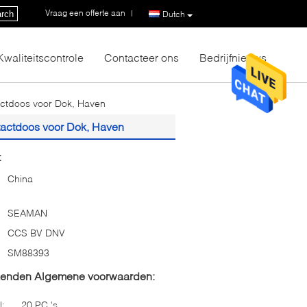
Vraag een offerte aan
|
rch
Dutch
Kwaliteitscontrole
Contacteer ons
Bedrijfnieuws
ctdoos voor Dok, Haven
actdoos voor Dok, Haven
:
China
SEAMAN
CCS BV DNV
SM88393
zenden Algemene voorwaarden:
l:
20 PC 's