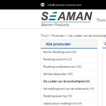
info@seaman-marine.com
Thuis
Thuis
Producten
De Ladder van de bootveilig
Alle producten
Marien Reddingsvest
(34)
Reddingsvestlicht
(22)
Reddingsvesttoebehoren
(26)
Aërobe Apparaten
(30)
De Ladder van de bootveiligheid
(8)
het reddingsvest van de watersport
(16)
Reddingsboeiring
(19)
opblaasbaar reddingsvlot
(44)