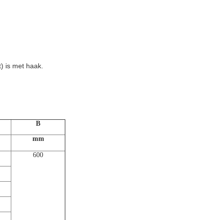
) is met haak.
B
mm
600