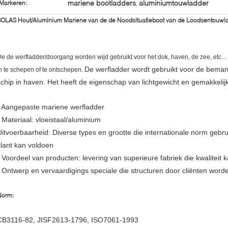
mariene bootladders
aluminiumtouwladder
Markeren:
,
OLAS Hout/Aluminium Mariene van de de Noodsituatieboot van de Loodsentouwla
e de werfladder/doorgang worden wijd gebruikt voor het dok, haven, de zee, etc…
De werfladder wordt gebruikt voor de bema
n te schepen of te ontschepen.
schip in haven. Het heeft de eigenschap van lichtgewicht en gemakkelij
- Aangepaste mariene werfladder
- Materiaal: vloeistaal/aluminium
Uitvoerbaarheid: Diverse types en grootte die internationale norm gebr
klant kan voldoen
- Voordeel van producten: levering van superieure fabriek die kwaliteit
- Ontwerp en vervaardigings speciale die structuren door cliënten worde
Norm:
CB3116-82, JISF2613-1796, ISO7061-1993