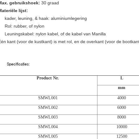
Max. gebruikshoek:
30 graad
ateriële lijst:
kader, leuning, & haak: aluminiumlegering
Rol: rubber, of nylon
Leuningskabel: nylon kabel, of de kabel van Manilla
Één kant (voor de kustkant) is met rol, en de overkant (voor de bootkant
Specificaties:
Product Nr.
L
mm
SMWL001
4000
SMWL002
6000
SMWL003
8000
SMWL004
10000
SMWL005
12500