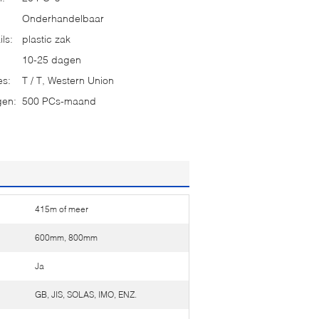
Onderhandelbaar
ls:
plastic zak
10-25 dagen
es:
T / T, Western Union
gen:
500 PCs-maand
415m of meer
600mm, 800mm
Ja
GB, JIS, SOLAS, IMO, ENZ.