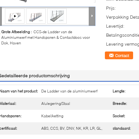
Prijs:
Verpakking Detai
Levertijd:
Grote Afbeelding :
CCS-de Ladder van de
Betalingsconditi
Aluminiumwerf met Handsporen & Contactdoos voor
Dok, Haven
Levering vermo
Contact
Gedetailleerde productomschrijving
Naam van het product:
De Ladder van de aluminiumwerf
Lengte:
Materiaal:
Alulegering/Staal
Breedte:
Handsporen:
Kabel/ketting
Socket:
certificaat:
ABS, CCS, BV, DNV, NK, KR, LR, GL,
standaard: