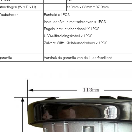
Afmetingen (W x D x H)
113mm x 63mm x 87.9mm
Toebehoren
Eenheid x 1PCS
Installeer Steun met schroeven x 1PCS
Engels Instructiehandboek X 1PCS
USB-uitbreidingskabel x 1PCS
Zuivere Witte Kleinhandelsdoos x 1PCS
garantie
Verstrek de garantie van de 1 jaarfabrikant