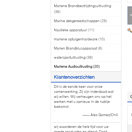
Mariene Brandbestrijdingsuitrusting
(38)
Marine dekgereedschappen
(29)
Nautieke apparatuur
(11)
mariene optuigenhardware
(10)
Marien Brandblusapparaat
(8)
watersportuitrusting
(38)
Mariene Audiouitrusting
(20)
Klantenoverzichten
Dit is de eerste keer voor onze
samenwerking. Zij zijn inderdaad wat
wij willen. Wij verheugen ons op het
werken met u opnieuw in de nabije
toekomst.
—— Alex Gomez/Chili
wij waarderen de hele tijd voor uw
goede producten en dienst. Dank