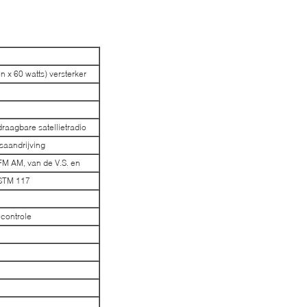
 x 60 watts) versterker
raagbare satellietradio
saandrijving
FM AM, van de V.S. en
ASTM 117
controle