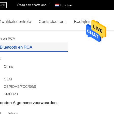
Vraag een offerte aan
|
rch
Dutch
Kwaliteitscontrole
Contacteer ons
Bedrijfnieuws
th en RCA
 Bluetooth en RCA
:
China
OEM
CE/ROHS/FCC/SGS
SMH820
zenden Algemene voorwaarden:
l:
54pcs