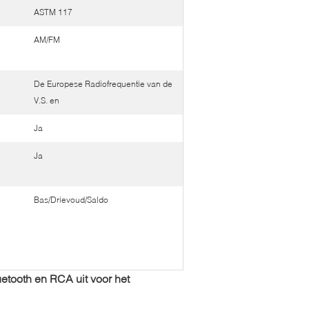
ASTM 117
AM/FM
De Europese Radiofrequentie van de
V.S. en
Ja
Ja
Bas/Drievoud/Saldo
tooth en RCA uit voor het