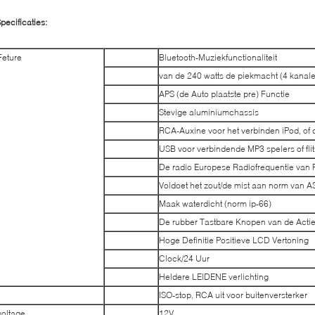
pecificaties:
Feture
Bluetooth-Muziekfunctionaliteit
van de 240 watts de piekmacht (4 kanalen
APS (de Auto plaatste pre) Functie
Stevige aluminiumchassis
RCA-Auxine voor het verbinden iPod, of d
USB voor verbindende MP3 spelers of flit
De radio Europese Radiofrequentie van 
Voldoet het zout/de mist aan norm van 
Maak waterdicht (norm ip-66)
De rubber Tastbare Knopen van de Actie
Hoge Definitie Positieve LCD Vertoning
Clock/24 Uur
Heldere LEIDENE verlichting
ISO-stop, RCA uit voor buitenversterker
voltage
12V