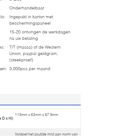
Onderhandelbaar
ls:
Ingepakt in karton met
beschermingspaneel
15-20 ontvingen de werkdagen
na uw betaling
es:
T/T (massa) of de Western
Union, paypal geldgram,
(steekproef)
gen:
3,000pcs per maand
113mm x 63mm x 87.9mm
 D x H):
Voldoet het zout/de mist aan norm van