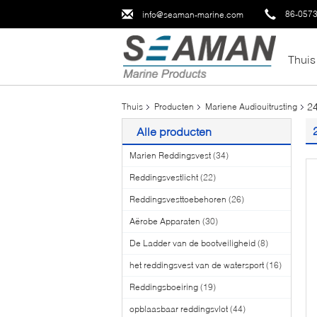
86-057
info@seaman-marine.com
Thuis
24
Thuis
Producten
Mariene Audiouitrusting
Alle producten
Marien Reddingsvest
(34)
Reddingsvestlicht
(22)
Reddingsvesttoebehoren
(26)
Aërobe Apparaten
(30)
De Ladder van de bootveiligheid
(8)
het reddingsvest van de watersport
(16)
Reddingsboeiring
(19)
opblaasbaar reddingsvlot
(44)