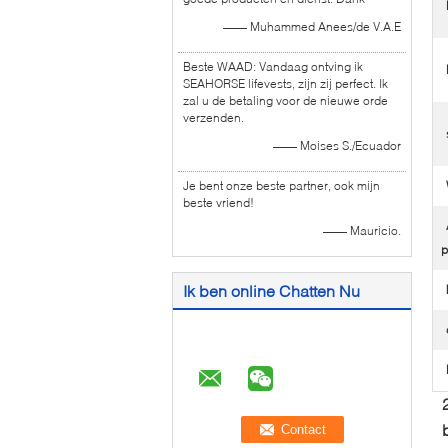
—— Muhammed Anees/de V.A.E
Beste WAAD: Vandaag ontving ik
SEAHORSE lifevests, zijn zij perfect. Ik
zal u de betaling voor de nieuwe orde
verzenden.
—— Moises S./Ecuador
Je bent onze beste partner, ook mijn
beste vriend!
—— Mauricio.
p
Ik ben online Chatten Nu