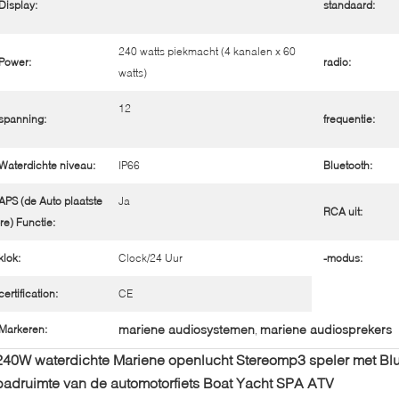
Display:
standaard:
240 watts piekmacht (4 kanalen x 60
Power:
radio:
watts)
12
spanning:
frequentie:
Waterdichte niveau:
IP66
Bluetooth:
APS (de Auto plaatste
Ja
RCA uit:
re) Functie:
klok:
Clock/24 Uur
-modus:
certification:
CE
mariene audiosystemen
mariene audiosprekers
Markeren:
,
240W waterdichte Mariene openlucht Stereomp3 speler met Blue
badruimte van de automotorfiets Boat Yacht SPA ATV