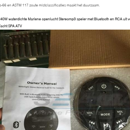
p-66 en ASTM 117 zoute mistclassificaties maakt het duurzaam.
40W waterdichte Mariene openlucht Stereomp3 speler met Bluetooth en RCA uit vo
Yacht SPA ATV