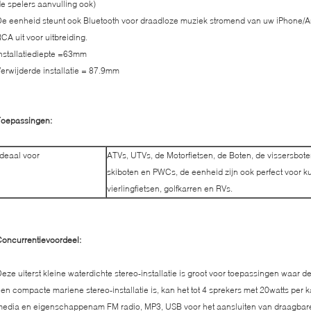
e spelers aanvulling ook)
e eenheid steunt ook Bluetooth voor draadloze muziek stromend van uw iPhone/And
CA uit voor uitbreiding.
nstallatiediepte =63mm
erwijderde installatie = 87.9mm
Toepassingen:
Ideaal voor
ATVs, UTVs, de Motorfietsen, de Boten, de vissersbot
skiboten en PWCs, de eenheid zijn ook perfect voor k
vierlingfietsen, golfkarren en RVs.
oncurrentievoordeel:
eze uiterst kleine waterdichte stereo-installatie is groot voor toepassingen waar 
en compacte mariene stereo-installatie is, kan het tot 4 sprekers met 20watts per 
edia en eigenschappenam FM radio, MP3, USB voor het aansluiten van draagbare