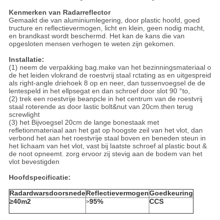
Kenmerken van Radarreflector
Gemaakt die van aluminiumlegering, door plastic hoofd, goed
tructure en reflectievermogen, licht en klein, geen nodig macht,
en brandkast wordt beschermd. Het kan de kans die van
opgesloten mensen verhogen te weten zijn gekomen.
Installatie:
(1) neem de verpakking bag.make van het bezinningsmateriaal o
de het leiden vlokrand de roestvrij staal rctating as en uitgespreid
als right-angle driehoek 8 op en neer, dan tussenvoegsel de de
lentespeld in het ellpsegat en dan schroef door slot 90 °to,
(2) trek een roestvrije beanpcle in het centrum van de roestvrij
staal roterende as door lastic bolt&nut van 20cm.then terug
screwlight
(3) het Bijvoegsel 20cm de lange bonestaak met
refletionmateriaal aan het gat op hoogste zeil van het vlot, dan
verbond het aan het roestvrije staal boven en beneden steun in
het lichaam van het vlot, vast bij laatste schroef al plastic bout &
de noot opneemt. zorg ervoor zij stevig aan de bodem van het
vlot bevestigden
Hoofdspecificatie:
Radardwarsdoorsnede
Reflectievermogen
Goedkeuring
≥40m2
95%
CCS
>