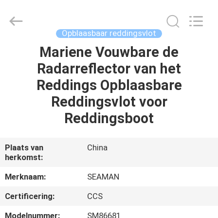
Jiaxing
Seaman
Marine
Co.,Ltd..
All
Opblaasbaar reddingsvlot
Rights
Reserved.
Mariene Vouwbare de
HUIS
Radarreflector van het
PRODUCTEN
Reddings Opblaasbare
Reddingsvlot voor
VIDEOS
Reddingsboot
ONGEVEER
Plaats van
China
herkomst:
ONS
Merknaam:
SEAMAN
FABRIEKSREIS
Certificering:
CCS
Modelnummer:
SM86681