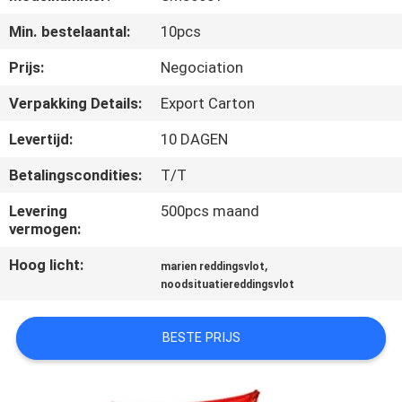
KWALITEITSCONTROLE
Min. bestelaantal:
10pcs
COMPANY
Prijs:
Negociation
NEWS
Verpakking Details:
Export Carton
Levertijd:
10 DAGEN
SITEMAP
Betalingscondities:
T/T
PRIVACY
Levering
500pcs maand
vermogen:
POLICY
Hoog licht:
,
marien reddingsvlot
noodsituatiereddingsvlot
BESTE PRIJS