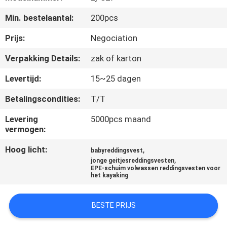
KWALITEITSCONTROLE
Min. bestelaantal:
200pcs
COMPANY
Prijs:
Negociation
NEWS
Verpakking Details:
zak of karton
Levertijd:
15~25 dagen
SITEMAP
Betalingscondities:
T/T
PRIVACY
Levering
5000pcs maand
vermogen:
POLICY
Hoog licht:
,
babyreddingsvest
,
jonge geitjesreddingsvesten
EPE-schuim volwassen reddingsvesten voor
het kayaking
BESTE PRIJS