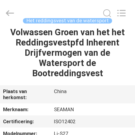
Jiaxing
Seaman
Marine
Co.,Ltd..
All
Het reddingsvest van de watersport
Rights
Reserved.
Volwassen Groen van het het
HUIS
Reddingsvestpfd Inherent
PRODUCTEN
Drijfvermogen van de
Watersport de
VIDEOS
Bootreddingsvest
ONGEVEER
Plaats van
China
herkomst:
ONS
Merknaam:
SEAMAN
FABRIEKSREIS
Certificering:
ISO12402
Modelnummer:
Lj-S27