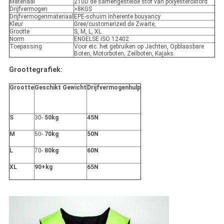
Materiaal
210D de samengestelde stof van polyesteroxford
Drijfvermogen
>8KGS
Drijfvermogenmateriaal
EPE-schuim inherente bouyancy
Kleur
Gree/customerized de Zwarte,
Grootte
S, M, L, XL
Norm
ENGELSE ISO 12402
Toepassing
Voor etc. het gebruiken op Jachten, Opblaasbare
Boten, Motorboten, Zeilboten, Kajaks.
Groottegrafiek:
Grootte
Geschikt Gewicht
Drijfvermogenhulp
S
30-
50kg
45N
M
50-
70kg
50N
L
70-
80kg
60N
XL
90+kg
65N