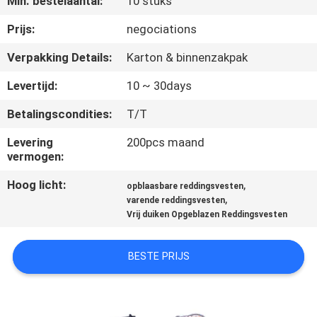
Min. bestelaantal:
10 stuks
KWALITEITSCONTROLE
Prijs:
negociations
COMPANY
Verpakking Details:
Karton & binnenzakpak
NEWS
Levertijd:
10 ~ 30days
Betalingscondities:
T/T
SITEMAP
Levering
200pcs maand
vermogen:
PRIVACY
Hoog licht:
,
POLICY
opblaasbare reddingsvesten
,
varende reddingsvesten
Vrij duiken Opgeblazen Reddingsvesten
BESTE PRIJS