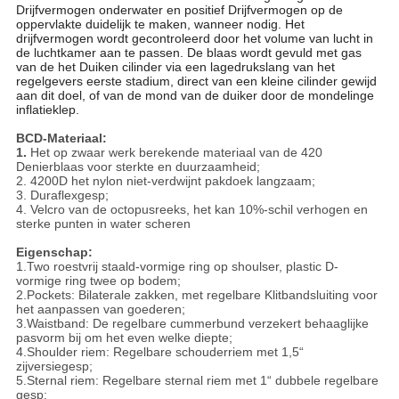
Drijfvermogen onderwater en positief Drijfvermogen op de
oppervlakte duidelijk te maken, wanneer nodig. Het
drijfvermogen wordt gecontroleerd door het volume van lucht in
de luchtkamer aan te passen. De blaas wordt gevuld met gas
van de het Duiken cilinder via een lagedrukslang van het
regelgevers eerste stadium, direct van een kleine cilinder gewijd
aan dit doel, of van de mond van de duiker door de mondelinge
inflatieklep.
BCD-Materiaal:
1.
Het op zwaar werk berekende materiaal van de 420
Denierblaas voor sterkte en duurzaamheid;
2. 4200D het nylon niet-verdwijnt pakdoek langzaam;
3. Duraflexgesp;
4. Velcro van de octopusreeks, het kan 10%-schil verhogen en
sterke punten in water scheren
Eigenschap:
1.Two roestvrij staald-vormige ring op shoulser, plastic D-
vormige ring twee op bodem;
2.Pockets: Bilaterale zakken, met regelbare Klitbandsluiting voor
het aanpassen van goederen;
3.Waistband: De regelbare cummerbund verzekert behaaglijke
pasvorm bij om het even welke diepte;
4.Shoulder riem: Regelbare schouderriem met 1,5“
zijversiegesp;
5.Sternal riem: Regelbare sternal riem met 1“ dubbele regelbare
gesp;