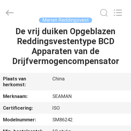
Jiaxing
Seaman
Marine
Co.,Ltd..
All
Marien Reddingsvest
Rights
Reserved.
De vrij duiken Opgeblazen
HUIS
Reddingsvestentype BCD
PRODUCTEN
Apparaten van de
Drijfvermogencompensator
VIDEOS
Plaats van
China
herkomst:
ONGEVEER
ONS
Merknaam:
SEAMAN
Certificering:
ISO
FABRIEKSREIS
Modelnummer:
SM86242