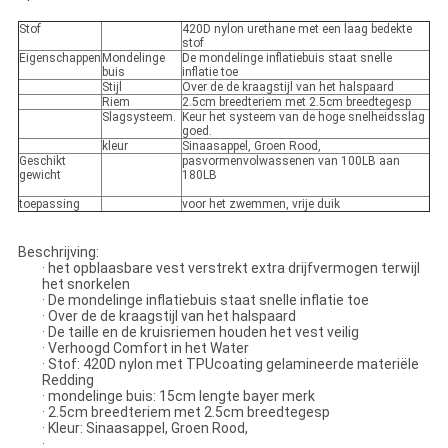
Stof
420D nylon urethane met een laag bedekte
stof
Eigenschappen
Mondelinge
De mondelinge inflatiebuis staat snelle
buis
inflatie toe
Stijl
Over de de kraagstijl van het halspaard
Riem
2.5cm breedteriem met 2.5cm breedtegesp
Slagsysteem.
Keur het systeem van de hoge snelheidsslag
goed.
kleur
Sinaasappel, Groen Rood,
Geschikt
pasvormenvolwassenen van 100LB aan
gewicht
180LB
toepassing
voor het zwemmen, vrije duik
Beschrijving:
· het opblaasbare vest verstrekt extra drijfvermogen terwijl
het snorkelen
· De mondelinge inflatiebuis staat snelle inflatie toe
· Over de de kraagstijl van het halspaard
· De taille en de kruisriemen houden het vest veilig
· Verhoogd Comfort in het Water
· Stof: 420D nylon met TPUcoating gelamineerde materiële
Redding
· mondelinge buis: 15cm lengte bayer merk
· 2.5cm breedteriem met 2.5cm breedtegesp
· Kleur: Sinaasappel, Groen Rood,
·