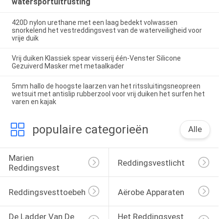
watersportuitrusting
420D nylon urethane met een laag bedekt volwassen
snorkelend het vestreddingsvest van de waterveiligheid voor
vrije duik
Vrij duiken Klassiek spear visserij één-Venster Silicone
Gezuiverd Masker met metaalkader
5mm hallo de hoogste laarzen van het ritssluitingsneopreen
wetsuit met antislip rubberzool voor vrij duiken het surfen het
varen en kajak
populaire categorieën
Alle
Marien 
Reddingsvestlicht
Reddingsvest
Reddingsvesttoebehoren
Aërobe Apparaten
De Ladder Van De 
Het Reddingsvest 