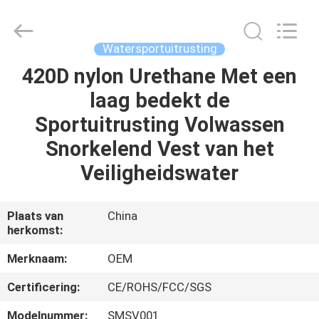
Jiaxing
Seaman
Marine
Co.,Ltd..
All
Watersportuitrusting
Rights
Reserved.
420D nylon Urethane Met een
HUIS
laag bedekt de
PRODUCTEN
Sportuitrusting Volwassen
Snorkelend Vest van het
VIDEOS
Veiligheidswater
ONGEVEER
Plaats van
China
herkomst:
ONS
Merknaam:
OEM
FABRIEKSREIS
Certificering:
CE/ROHS/FCC/SGS
Modelnummer:
SMSV001