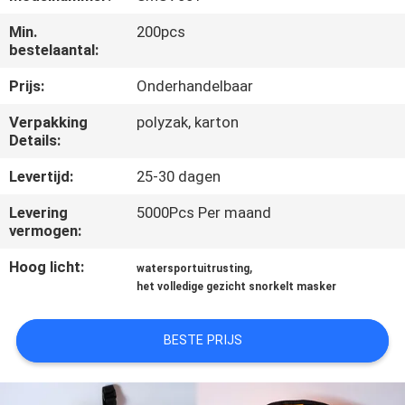
KWALITEITSCONTROLE
Min.
200pcs
bestelaantal:
COMPANY
Prijs:
Onderhandelbaar
NEWS
Verpakking
polyzak, karton
Details:
SITEMAP
Levertijd:
25-30 dagen
PRIVACY
Levering
5000Pcs Per maand
vermogen:
POLICY
Hoog licht:
,
watersportuitrusting
het volledige gezicht snorkelt masker
BESTE PRIJS