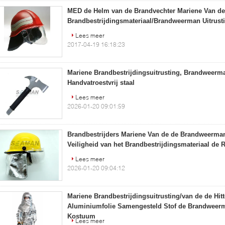
MED de Helm van de Brandvechter Mariene Van de
Brandbestrijdingsmateriaal/Brandweerman Uitrus
Lees meer
2017-04-19 16:18:23
Mariene Brandbestrijdingsuitrusting, Brandweerma
Handvatroestvrij staal
Lees meer
2026-01-20 09:01:59
Brandbestrijders Mariene Van de de Brandweerm
Veiligheid van het Brandbestrijdingsmateriaal de
Lees meer
2026-01-20 09:04:12
Mariene Brandbestrijdingsuitrusting/van de de Hitt
Aluminiumfolie Samengesteld Stof de Brandwee
Kostuum
Lees meer