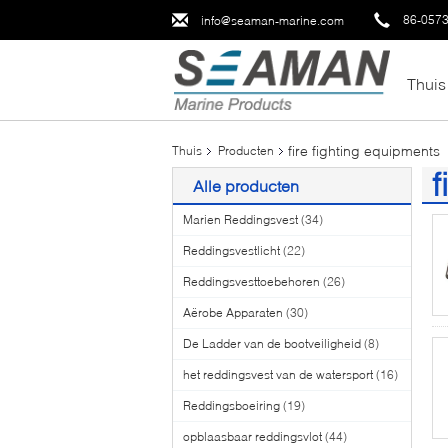
86-057
info@seaman-marine.com
Thuis
fire fighting equipments
Thuis
Producten
f
Alle producten
(2
Marien Reddingsvest
(34)
Reddingsvestlicht
(22)
Reddingsvesttoebehoren
(26)
Aërobe Apparaten
(30)
De Ladder van de bootveiligheid
(8)
het reddingsvest van de watersport
(16)
Reddingsboeiring
(19)
opblaasbaar reddingsvlot
(44)