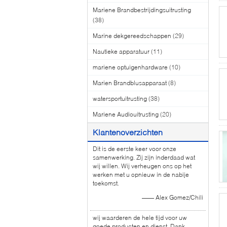
Mariene Brandbestrijdingsuitrusting
(38)
Marine dekgereedschappen
(29)
Nautieke apparatuur
(11)
mariene optuigenhardware
(10)
Marien Brandblusapparaat
(8)
watersportuitrusting
(38)
Mariene Audiouitrusting
(20)
Klantenoverzichten
Dit is de eerste keer voor onze
samenwerking. Zij zijn inderdaad wat
wij willen. Wij verheugen ons op het
werken met u opnieuw in de nabije
toekomst.
—— Alex Gomez/Chili
wij waarderen de hele tijd voor uw
goede producten en dienst. Dank