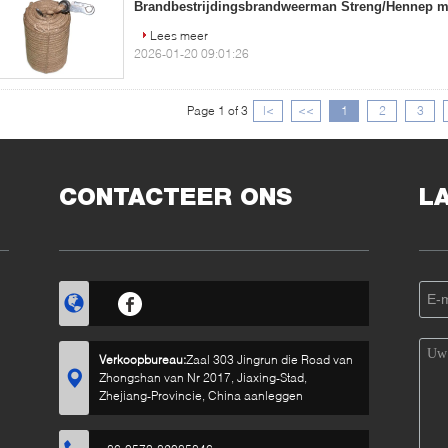
Brandbestrijdingsbrandweerman Streng/Hennep m
Lees meer
2026-01-20 09:01:26
Page 1 of 3
|<
<<
1
2
3
CONTACTEER ONS
L
Verkoopbureau:
Zaal 303 Jingrun die Road van
Zhongshan van Nr 2017, Jiaxing-Stad,
Zhejiang-Provincie, China aanleggen