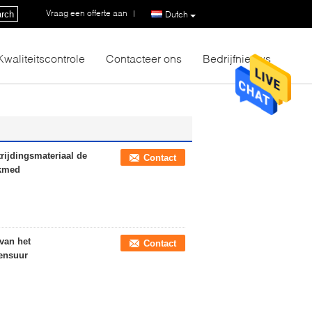
Vraag een offerte aan
|
rch
Dutch
Kwaliteitscontrole
Contacteer ons
Bedrijfnieuws
rijdingsmateriaal de
Contact
akmed
van het
Contact
vensuur