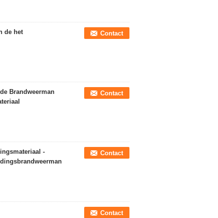
n de het
Contact
l
id de Brandweerman
Contact
eriaal
ingsmateriaal -
Contact
eddingsbrandweerman
Contact