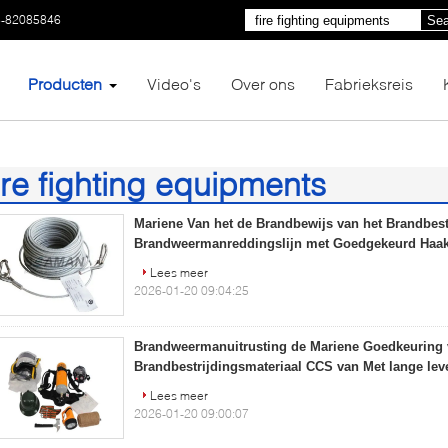
3-82085846
Sea
Producten
Video's
Over ons
Fabrieksreis
ire fighting equipments
9)
Mariene Van het de Brandbewijs van het Brandbest
Brandweermanreddingslijn met Goedgekeurd Ha
Lees meer
2026-01-20 09:04:25
Brandweermanuitrusting de Mariene Goedkeuring 
Brandbestrijdingsmateriaal CCS van Met lange le
Lees meer
2026-01-20 09:00:07