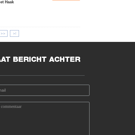
et Haak
>>
>|
AAT BERICHT ACHTER