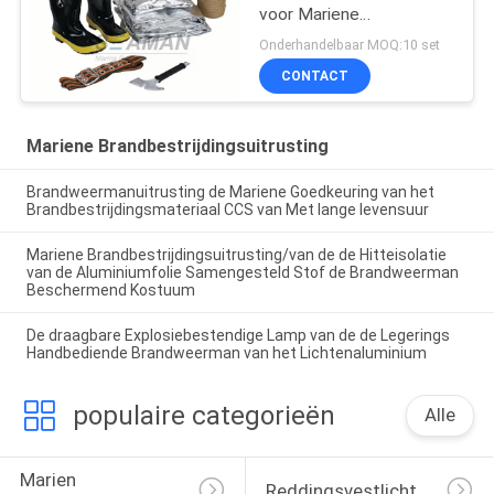
voor Mariene
Brandbestrijdingsuitrusting
Onderhandelbaar MOQ:10 set
CONTACT
Mariene Brandbestrijdingsuitrusting
Brandweermanuitrusting de Mariene Goedkeuring van het
Brandbestrijdingsmateriaal CCS van Met lange levensuur
Mariene Brandbestrijdingsuitrusting/van de de Hitteisolatie
van de Aluminiumfolie Samengesteld Stof de Brandweerman
Beschermend Kostuum
De draagbare Explosiebestendige Lamp van de de Legerings
Handbediende Brandweerman van het Lichtenaluminium
populaire categorieën
Alle
Marien 
Reddingsvestlicht