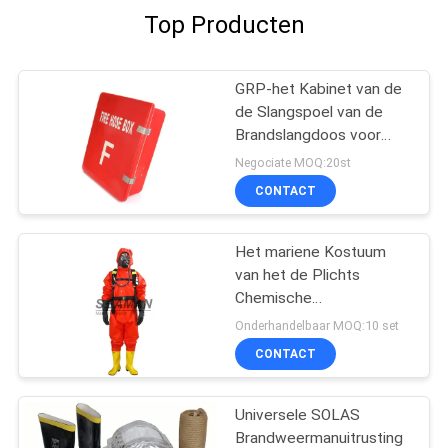
Top Producten
GRP-het Kabinet van de
de Slangspoel van de
Brandslangdoos voor
Mariene Brandbestrijding
Negociate MOQ:20st
CONTACT
Het mariene Kostuum
van het de Plichts
Chemische
Beschermende Overtrek
Onderhandelbaar MOQ:10 set
van het
CONTACT
Brandbestrijdingskostuum
Lichte
Universele SOLAS
Brandweermanuitrusting