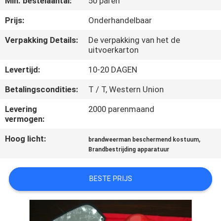
Min. bestelaantal:
50 paren
KWALITEITSCONTROLE
Prijs:
Onderhandelbaar
COMPANY
Verpakking Details:
De verpakking van het de
uitvoerkarton
NEWS
Levertijd:
10-20 DAGEN
SITEMAP
Betalingscondities:
T / T, Western Union
Levering
2000 parenmaand
PRIVACY
vermogen:
POLICY
Hoog licht:
,
brandweerman beschermend kostuum
Brandbestrijding apparatuur
BESTE PRIJS