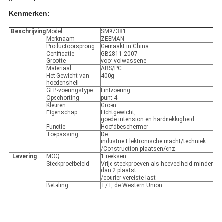
Kenmerken:
Beschrijving
Model
SM97381
Merknaam
ZEEMAN
Productoorsprong
Gemaakt in China
Certificatie
GB2811-2007
Grootte
voor volwassene
Materiaal
ABS/PC
Het Gewicht van
400g
hoedenshell
GLB-voeringstype
Lintvoering
Opschorting
punt 4
Kleuren
Groen
Eigenschap
Lichtgewicht,
goede intension en hardnekkigheid.
Functie
Hoofdbeschermer
Toepassing
De
industrie Elektronische macht/techniek
/Construction-plaatsen/enz.
Levering
MOQ
1 reeksen.
Steekproefbeleid
Vrije steekproeven als hoeveelheid minder
dan 2 plaatst
/courier-vereiste last
Betaling
T/T, de Western Union