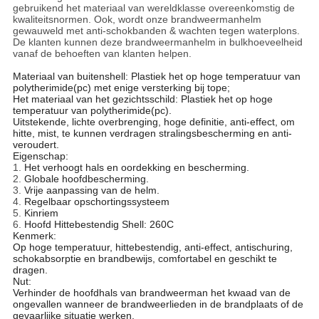
gebruikend het materiaal van wereldklasse overeenkomstig de
kwaliteitsnormen. Ook, wordt onze brandweermanhelm
gewauweld met anti-schokbanden & wachten tegen waterplons.
De klanten kunnen deze brandweermanhelm in bulkhoeveelheid
vanaf de behoeften van klanten helpen.
Materiaal van buitenshell: Plastiek het op hoge temperatuur van
polytherimide(pc) met enige versterking bij tope;
Het materiaal van het gezichtsschild: Plastiek het op hoge
temperatuur van polytherimide(pc).
Uitstekende, lichte overbrenging, hoge definitie, anti-effect, om
hitte, mist, te kunnen verdragen stralingsbescherming en anti-
veroudert.
Eigenschap:
1.
Het verhoogt hals en oordekking en bescherming.
2.
Globale hoofdbescherming.
3.
Vrije aanpassing van de helm.
4.
Regelbaar opschortingssysteem
5.
Kinriem
6.
Hoofd Hittebestendig Shell: 260C
Kenmerk:
Op hoge temperatuur, hittebestendig, anti-effect, antischuring,
schokabsorptie en brandbewijs, comfortabel en geschikt te
dragen.
Nut:
Verhinder de hoofdhals van brandweerman het kwaad van de
ongevallen wanneer de brandweerlieden in de brandplaats of de
gevaarlijke situatie werken.