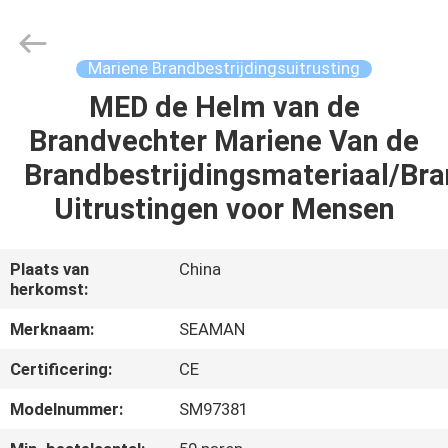
Jiaxing
Seaman
Marine
Co.,Ltd..
All
Mariene Brandbestrijdingsuitrusting
Rights
Reserved.
MED de Helm van de
HUIS
Brandvechter Mariene Van de
PRODUCTEN
Brandbestrijdingsmateriaal/B
Uitrustingen voor Mensen
VIDEOS
Plaats van
China
herkomst:
ONGEVEER
ONS
Merknaam:
SEAMAN
Certificering:
CE
FABRIEKSREIS
Modelnummer:
SM97381