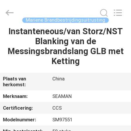
Jiaxing
Seaman
Marine
Co.,Ltd..
All
Mariene Brandbestrijdingsuitrusting
Rights
Reserved.
Instanteneous/van Storz/NST
HUIS
Blanking van de
PRODUCTEN
Messingsbrandslang GLB met
Ketting
VIDEOS
Plaats van
China
herkomst:
ONGEVEER
ONS
Merknaam:
SEAMAN
Certificering:
CCS
FABRIEKSREIS
Modelnummer:
SM97551