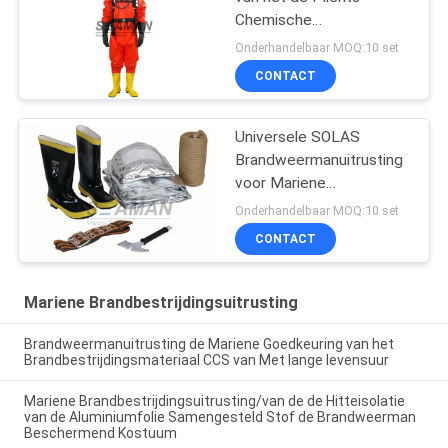
Chemische
Beschermende Overtrek
Onderhandelbaar MOQ:10 set
van het
CONTACT
Brandbestrijdingskostuum
Lichte
Universele SOLAS
Brandweermanuitrusting
voor Mariene
Brandbestrijdingsuitrusting
Onderhandelbaar MOQ:10 set
CONTACT
Mariene Brandbestrijdingsuitrusting
Brandweermanuitrusting de Mariene Goedkeuring van het
Brandbestrijdingsmateriaal CCS van Met lange levensuur
Mariene Brandbestrijdingsuitrusting/van de de Hitteisolatie
van de Aluminiumfolie Samengesteld Stof de Brandweerman
Beschermend Kostuum