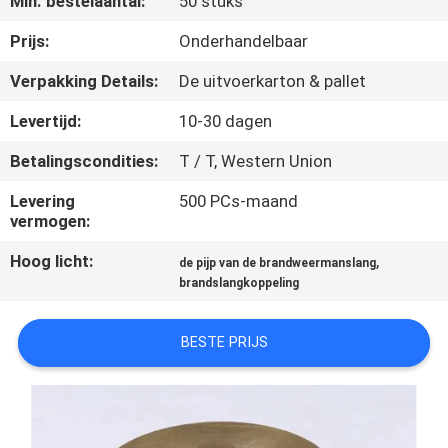
Min. bestelaantal:
50 stuks
KWALITEITSCONTROLE
Prijs:
Onderhandelbaar
COMPANY
Verpakking Details:
De uitvoerkarton & pallet
NEWS
Levertijd:
10-30 dagen
Betalingscondities:
T / T, Western Union
SITEMAP
Levering
500 PCs-maand
vermogen:
PRIVACY
Hoog licht:
,
POLICY
de pijp van de brandweermanslang
brandslangkoppeling
BESTE PRIJS