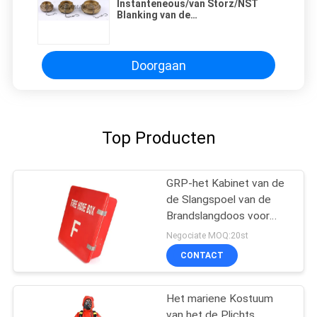
Instanteneous/van Storz/NST
Blanking van de
Messingsbrandslang GLB met
Ketting
Doorgaan
Top Producten
GRP-het Kabinet van de
de Slangspoel van de
Brandslangdoos voor
Mariene Brandbestrijding
Negociate MOQ:20st
CONTACT
Het mariene Kostuum
van het de Plichts