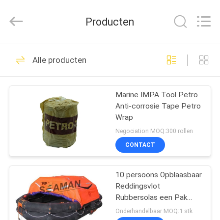
Jiaxing
Seaman
Marine
Producten
Co.,Ltd..
All
Rights
Reserved.
HUIS
34
Alle producten
Marien
PRODUCTEN
Reddingsvest
Marine IMPA Tool Petro
Anti-corrosie Tape Petro
VIDEOS
Wrap
Negociation MOQ:300 rollen
ONGEVEER
CONTACT
24
ONS
10 persoons Opblaasbaar
Reddingsvestlicht
Reddingsvlot
FABRIEKSREIS
Rubbersolas een Pak
voor Mariene het
Onderhandelbaar MOQ:1 stk