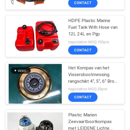
Levensbesparing
KWALITEITSCONTROLE
CONTACT
COMPANY
HDPE Plastic Marine
27
Fuel Tank With Hose van
NEWS
12L 24L en Pijp
Reddingsvesttoebehore
negociation MOQ:100pcs
SITEMAP
CONTACT
PRIVACY
Het Kompas van het
Vissersbootmessing
POLICY
rangschikt 4“, 5“, 6“ Brons
31
Zeevaart Magnetisch
negociation MOQ:20pcs
Kompas met Houten
CONTACT
Doos
Aërobe Apparaten
Plastic Marien
Zeevaartbootkompas
met LEIDENE Lichte