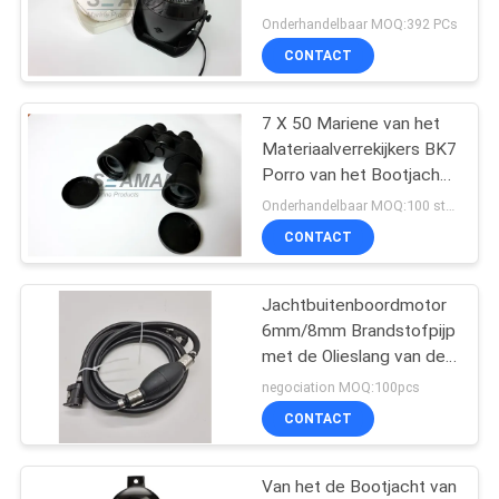
Witte/Zwarte Kleur
Onderhandelbaar MOQ:392 PCs
CONTACT
8
De Ladder van de
7 X 50 Mariene van het
Materiaalverrekijkers BK7
bootveiligheid
Porro van het Bootjacht
het Prismaws Reeksen
Onderhandelbaar MOQ:100 stuks
CONTACT
Jachtbuitenboordmotor
16
6mm/8mm Brandstofpijp
het reddingsvest
met de Olieslang van de
Handpomp met
negociation MOQ:100pcs
van de watersport
Schakelaar
CONTACT
Van het de Bootjacht van