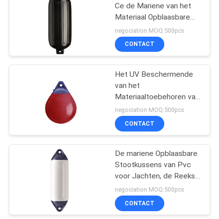
Ce de Mariene van het
Materiaal Opblaasbare
19
pvc van de het
negociation MOQ:500pcs
Stootkussenboei Reeks
CONTACT
Reddingsboeiring
G
Het UV Beschermende
van het
Materiaaltoebehoren van
het Bootjacht
negociation MOQ:500pcs
Stootkussen van het de
CONTACT
45
Boeijacht Mariene een
Reeks
opblaasbaar
De mariene Opblaasbare
Stootkussens van Pvc
reddingsvlot
voor Jachten, de Reeks
F van het
negociation MOQ:500pcs
Vissersbootstootkussen
CONTACT