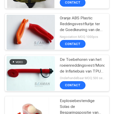
KWALITEITSCONTROLE
CONTACT
COMPANY
Oranje ABS Plastic
27
Reddingsvestfluitje ter
NEWS
de Goedkeuring van de
Reddingsvesttoebehore
Reddingsoverleving ISO
Negociation MOQ:1000pcs
SITEMAP
CONTACT
PRIVACY
De Toebehoren van het
roeienreddingsvest/Mondelin
POLICY
de Inflatiebuis van TPU
31
met de Druk van GLB &
Onderhandelbaar MOQ:500 sets
van de Binnenkant -
CONTACT
gevoelige Klep
Aërobe Apparaten
Explosiebestendige
Solas de
Besparingspositie van