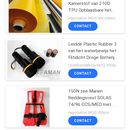
Kamerstof van 210D
TPU Opblaasbare het
19
Reddingsvest Nylon TPU
negociation MOQ:500 meters
Stof
CONTACT
Reddingsboeiring
Leidde Plastic Rubber 3
van het waterbewijs het
Flitslicht Droge Batterij
van de Toorts Mariene
Onderhandelbaar MOQ:1000pcs
Boot
CONTACT
45
opblaasbaar
150N zee Marien
Reddingsvest SOLAS
reddingsvlot
74/96 CCS/MED met
Weerspiegelende Band
negociation MOQ:200pcs
CONTACT