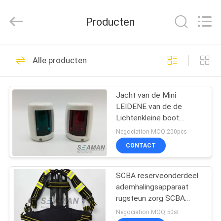
Jiaxing
Seaman
Marine
Producten
Co.,Ltd..
All
Rights
Reserved.
HUIS
34
Alle producten
Marien
PRODUCTEN
Reddingsvest
Jacht van de Mini
LEIDENE van de de
VIDEOS
Lichtenkleine boot
Bootnavigatie het Signaal
Negociation MOQ:200pcs
Licht Warm Wit
ONGEVEER
CONTACT
24
ONS
SCBA reserveonderdeel
Reddingsvestlicht
ademhalingsapparaat
FABRIEKSREIS
rugsteun zorg SCBA
harnas assemblage
Negociation MOQ:50st